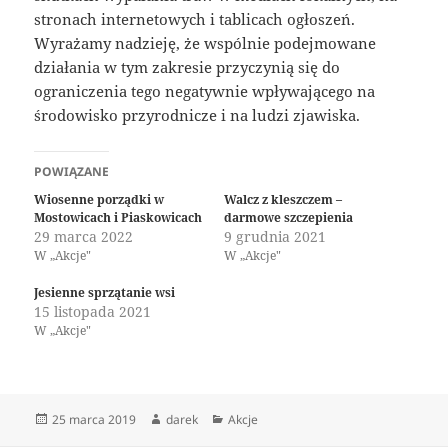
stronach internetowych i tablicach ogłoszeń.
Wyrażamy nadzieję, że wspólnie podejmowane
działania w tym zakresie przyczynią się do
ograniczenia tego negatywnie wpływającego na
środowisko przyrodnicze i na ludzi zjawiska.
POWIĄZANE
Wiosenne porządki w
Walcz z kleszczem –
Mostowicach i Piaskowicach
darmowe szczepienia
29 marca 2022
9 grudnia 2021
W „Akcje"
W „Akcje"
Jesienne sprzątanie wsi
15 listopada 2021
W „Akcje"
Data
Autor
Kategorie
25 marca 2019
darek
Akcje
publikacji