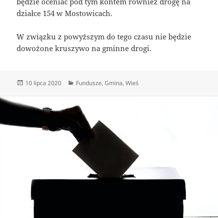
będzie oceniać pod tym kontem również drogę na
działce 154 w Mostowicach.
W związku z powyższym do tego czasu nie będzie
dowożone kruszywo na gminne drogi.
Data
Kategorie
10 lipca 2020
Fundusze
,
Gmina
,
Wieś
publikacji