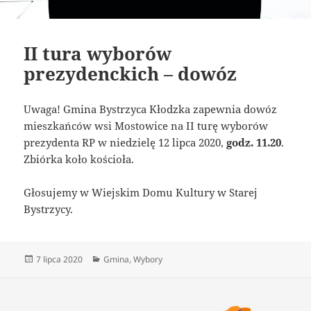
II tura wyborów
prezydenckich – dowóz
Uwaga! Gmina Bystrzyca Kłodzka zapewnia dowóz
mieszkańców wsi Mostowice na II turę wyborów
prezydenta RP w niedzielę 12 lipca 2020,
godz. 11.20
.
Zbiórka koło kościoła.
Głosujemy w Wiejskim Domu Kultury w Starej
Bystrzycy.
Data
Kategorie
7 lipca 2020
Gmina
,
Wybory
publikacji